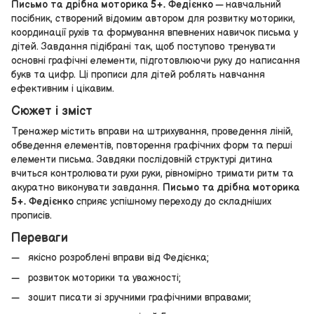
Письмо та дрібна моторика 5+. Федієнко
— навчальний
посібник, створений відомим автором для розвитку моторики,
координації рухів та формування впевнених навичок письма у
дітей. Завдання підібрані так, щоб поступово тренувати
основні графічні елементи, підготовлюючи руку до написання
букв та цифр. Ці прописи для дітей роблять навчання
ефективним і цікавим.
Сюжет і зміст
Тренажер містить вправи на штрихування, проведення ліній,
обведення елементів, повторення графічних форм та перші
елементи письма. Завдяки послідовній структурі дитина
вчиться контролювати рухи руки, рівномірно тримати ритм та
акуратно виконувати завдання.
Письмо та дрібна моторика
5+. Федієнко
сприяє успішному переходу до складніших
прописів.
Переваги
якісно розроблені вправи від Федієнка;
розвиток моторики та уважності;
зошит писати зі зручними графічними вправами;