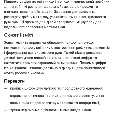
Пишемо цифри по клітинках і точках
— навчальний посібник
для дітей, які розпочинають знайомство з цифрами та
вчаться правильно їх писати. Завдання допомагають
розвинути дрібну моторику, уважність і вміння контролювати
рухи руки. Ці прописи для дітей створюють міцну базу для
подальшого засвоєння математики.
Сюжет і зміст
Зошит містить вправи на обведення цифр по точках,
написання цифр у клітинках, повторення графічних елементів
і формування однакових рухів руки. Такий підхід дозволяє
дитині поступово засвоїти написання кожної цифри та
навчитися тримати однаковий ритм письма.
Пишемо цифри
по клітинках і точках
ідеально підходить для початкового
етапу роботи з числами.
Переваги
прописи цифри для легкого та послідовного навчання;
вправи по клітинках і точках для кращого орієнтування;
зошит писати для розвитку моторики та координації;
тренажер письма з різноманітними завданнями;