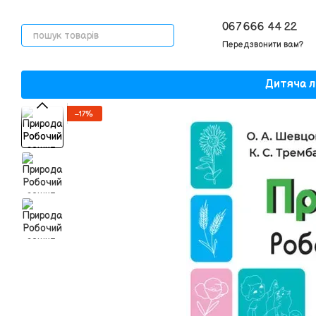
Перейти до основного контенту
067 666 44 22
Передзвонити вам?
Дитяча л
−17%