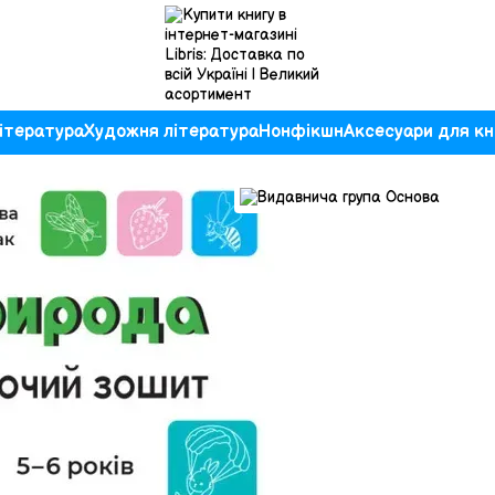
ітература
Художня література
Нонфікшн
Аксесуари для кн