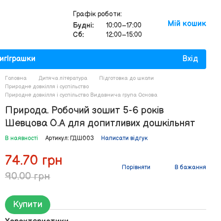
Графік роботи:
Мій кошик
Будні:
10:00–17:00
Сб:
12:00–15:00
иг
Іграшки
Вхід
Головна
Дитяча література
Підготовка до школи
Природне довкілля і суспільство
Природне довкілля і суспільство Видавнича група Основа
Природа. Робочий зошит 5-6 років
Шевцова О.А для допитливих дошкільнят
В наявності
Артикул: ГДШ003
Написати відгук
74.70 грн
Порівняти
В бажання
90.00 грн
Купити