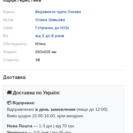
Характеристики
Бренд
Видавнича група Основа
Автор
Олена Шевцова
Серія
Готуємось до НУШ
Вік
від 5 до 8 років
Обкладинка
М'яка
Формат
260х205 мм
Сторінок
48
Доставка
🚚 Доставка по Україні
📦 Відправка:
Відправляємо
в день замовлення
(якщо до 12:00).
Вивіз щодня 15:00-16:00, крім вихідних.
Нова Пошта
— 1-3 дні | від 70 грн
Укрпошта
— 2-5 днів | від 45 грн