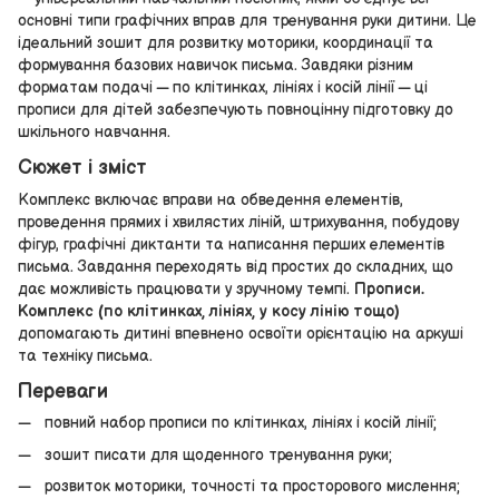
основні типи графічних вправ для тренування руки дитини. Це
ідеальний зошит для розвитку моторики, координації та
формування базових навичок письма. Завдяки різним
форматам подачі — по клітинках, лініях і косій лінії — ці
прописи для дітей забезпечують повноцінну підготовку до
шкільного навчання.
Сюжет і зміст
Комплекс включає вправи на обведення елементів,
проведення прямих і хвилястих ліній, штрихування, побудову
фігур, графічні диктанти та написання перших елементів
письма. Завдання переходять від простих до складних, що
дає можливість працювати у зручному темпі.
Прописи.
Комплекс (по клітинках, лініях, у косу лінію тощо)
допомагають дитині впевнено освоїти орієнтацію на аркуші
та техніку письма.
Переваги
повний набор прописи по клітинках, лініях і косій лінії;
зошит писати для щоденного тренування руки;
розвиток моторики, точності та просторового мислення;