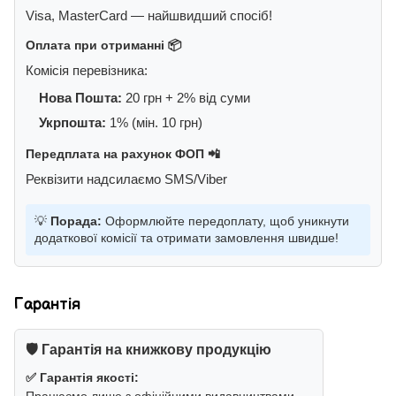
Visa, MasterCard — найшвидший спосіб!
Оплата при отриманні 📦
Комісія перевізника:
Нова Пошта:
20 грн + 2% від суми
Укрпошта:
1% (мін. 10 грн)
Передплата на рахунок ФОП 📲
Реквізити надсилаємо SMS/Viber
💡
Порада:
Оформлюйте передоплату, щоб уникнути
додаткової комісії та отримати замовлення швидше!
Гарантія
🛡️ Гарантія на книжкову продукцію
✅ Гарантія якості:
Працюємо лише з офіційними видавництвами.