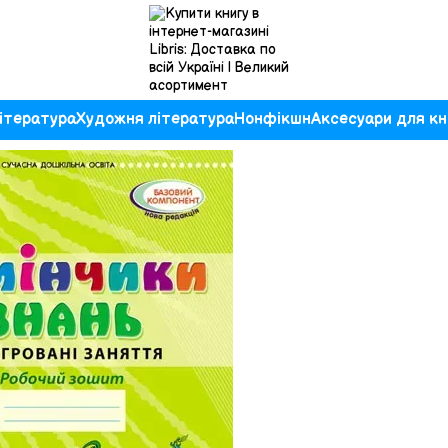
ітература
Художня література
Нонфікшн
Аксесуари для кн