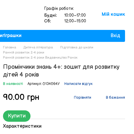
Графік роботи:
Мій кошик
Будні:
10:00–17:00
Сб:
12:00–15:00
иг
Іграшки
Вхід
Головна
Дитяча література
Підготовка до школи
Ранній розвиток 2-4 роки
Ранній розвиток 2-4 роки Видавництво Ранок
Промінчики знань 4+: зошит для розвитку
дітей 4 років
В наявності
Артикул: О134064У
Написати відгук
90.00 грн
Порівняти
В бажання
Купити
Характеристики