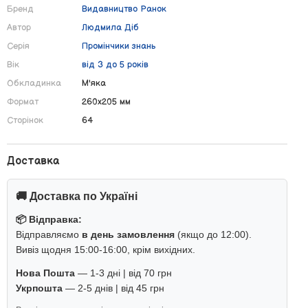
Бренд
Видавництво Ранок
Автор
Людмила Діб
Серія
Промінчики знань
Вік
від 3 до 5 років
Обкладинка
М'яка
Формат
260х205 мм
Сторінок
64
Доставка
🚚 Доставка по Україні
📦 Відправка:
Відправляємо
в день замовлення
(якщо до 12:00).
Вивіз щодня 15:00-16:00, крім вихідних.
Нова Пошта
— 1-3 дні | від 70 грн
Укрпошта
— 2-5 днів | від 45 грн