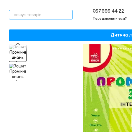
Перейти до основного контенту
067 666 44 22
Передзвонити вам?
Дитяча л