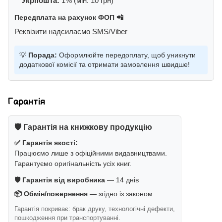
Укрпошта:
1% (мін. 10 грн)
Передплата на рахунок ФОП 📲
Реквізити надсилаємо SMS/Viber
💡
Порада:
Оформлюйте передоплату, щоб уникнути
додаткової комісії та отримати замовлення швидше!
Гарантія
🛡️ Гарантія на книжкову продукцію
✅ Гарантія якості:
Працюємо лише з офіційними видавництвами.
Гарантуємо оригінальність усіх книг.
🛡️ Гарантія від виробника
— 14 днів
📦 Обмін/повернення
— згідно із законом
Гарантія покриває: брак друку, технологічні дефекти,
пошкодження при транспортуванні.