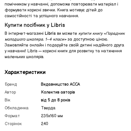
помічником у навчанні, допоможе повторювати матеріал і
формувати корисні звички. Книга мотивує дітей до
самостійності та успішного навчання.
Купити посібник у Libris
В інтернет-магазині
Libris
ви можете
купити книгу «Порадник
молодшого школяра. 1–4 класи»
за доступною ціною.
Замовляйте онлайн і подаруйте своїй дитині надійного друга
у навчанні! Libris — корисні книги для розвитку та натхнення
маленьких школярів.
Характеристики
Бренд
Видавницство АССА
Автор
Колектив авторів
Вік
від 5 до 8 років
Обкладинка
Тверда
Формат
235х160 мм
Сторінок
240