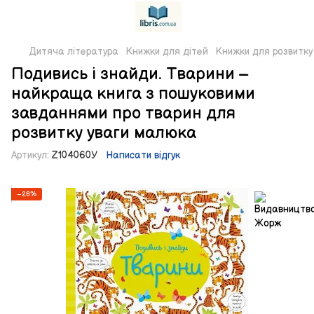
Дитяча література
Книжки для дітей
Книжки для розвитку
Подивись і знайди. Тварини –
найкраща книга з пошуковими
завданнями про тварин для
розвитку уваги малюка
Артикул:
Z104060У
Написати відгук
−28%