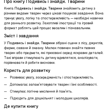
Про книгу Подивись і знайди. Тварини
Книга
Подивись і знайди. Тварини
знайомить дитину з
різними видами тварин через цікаві пошукові завдання. Вона
тренує увагу, логіку та спостережливість — необхідні навички
для раннього розвитку. Захопливі ілюстрації та ігровий
формат роблять цей процес веселим і пізнавальним.
Зміст і завдання
У
Подивись і знайди. Тварини
зібрані сцени з лісу, джунглів,
ферми, савани й океану. Малюк повинен знайти певних
тварин або предмети, які приховані серед яскравих деталей.
Такі вправи стимулюють дитину вдивлятися, аналізувати,
порівнювати й робити висновки.
Користь для розвитку
Розвиває увагу, зосередженість і спостережливість.
Допомагає запам’ятовувати тварин і їхні особливості.
Стимулює логічне мислення й пам’ять.
Підходить для дошкільнят і молодших школярів.
Де купити книгу