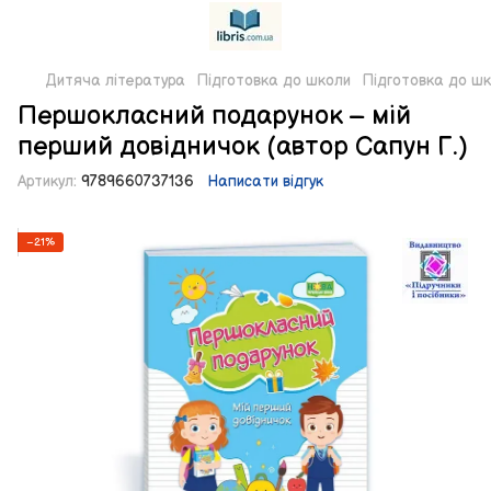
Дитяча література
Підготовка до школи
Підготовка до шк
Першокласний подарунок – мій
перший довідничок (автор Сапун Г.)
Артикул:
9789660737136
Написати відгук
−21%