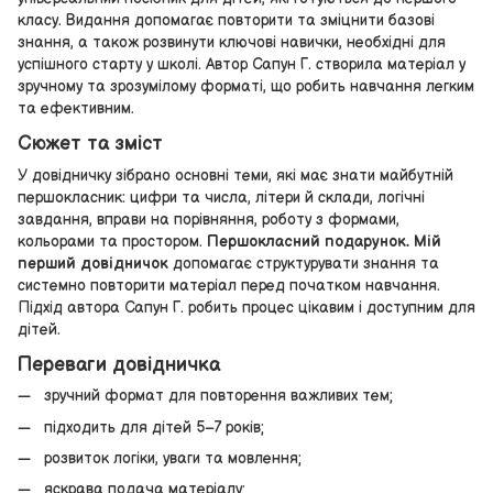
класу. Видання допомагає повторити та зміцнити базові
знання, а також розвинути ключові навички, необхідні для
успішного старту у школі. Автор Сапун Г. створила матеріал у
зручному та зрозумілому форматі, що робить навчання легким
та ефективним.
Сюжет та зміст
У довідничку зібрано основні теми, які має знати майбутній
першокласник: цифри та числа, літери й склади, логічні
завдання, вправи на порівняння, роботу з формами,
кольорами та простором.
Першокласний подарунок. Мій
перший довідничок
допомагає структурувати знання та
системно повторити матеріал перед початком навчання.
Підхід автора Сапун Г. робить процес цікавим і доступним для
дітей.
Переваги довідничка
зручний формат для повторення важливих тем;
підходить для дітей 5–7 років;
розвиток логіки, уваги та мовлення;
яскрава подача матеріалу;