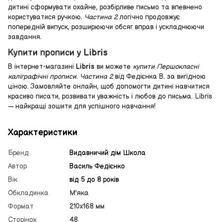
дитині сформувати охайне, розбірливе письмо та впевнено
користуватися ручкою.
Частина 2
логічно продовжує
попередній випуск, розширюючи обсяг вправ і ускладнюючи
завдання.
Купити прописи у Libris
В інтернет-магазині
Libris
ви можете
купити Першокласні
каліграфічні прописи. Частина 2
від Федієнка В. за вигідною
ціною. Замовляйте онлайн, щоб допомогти дитині навчитися
красиво писати, розвивати уважність і любов до письма. Libris
— найкращі зошити для успішного навчання!
Характеристики
Бренд
Видавничий дім Школа
Автор
Василь Федієнко
Вік
від 5 до 8 років
Обкладинка
М'яка
Формат
210х168 мм
Сторінок
48