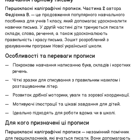
Першокласні каліграфічні прописи. Частина 2
автора
Федієнка В.
— це продовження популярного навчального
посібника для учнів 1 класу, який допомагає удосконалити
навички письма. У другій частині діти тренуються писати
склади, слова, речення, а також удосконалюють
правильність і красу письма. Зошит розроблений з
урахуванням програми Нової української школи.
Особливості та переваги прописи
Покрокове навчання написанню букв, складів і коротких
речень.
Чіткі зразки для списування з правильним нахилом і
розташуванням літер.
Розвиток дрібної моторики, уваги та зорової координації.
Мотивуючі ілюстрації та цікаві завдання для дітей.
Ідеально підходять для роботи вдома чи в школі.
Для кого призначені ці прописи
Першокласні каліграфічні прописи
— незамінний помічник
для першокласників, які вчаться писати. Вони допомагають