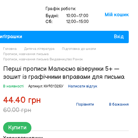
Графік роботи:
Мій кошик
Будні:
10:00–17:00
Сб:
12:00–15:00
иг
Іграшки
Вхід
Головна
Дитяча література
Підготовка до школи
Прописи, навчання письма
Прописи, навчання письма Видавництво Ранок
Перші прописи Малюємо візерунки 5+ —
зошит із графічними вправами для письма
В наявності
Артикул: КН901326У
Написати відгук
44.40 грн
Порівняти
В бажання
60.00 грн
Купити