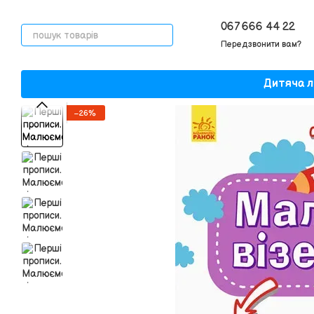
Перейти до основного контенту
067 666 44 22
Передзвонити вам?
Дитяча л
−26%