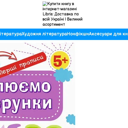
ітература
Художня література
Нонфікшн
Аксесуари для кн