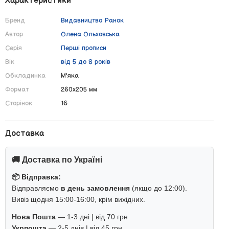
Характеристики
Бренд
Видавництво Ранок
Автор
Олена Ольховська
Серія
Перші прописи
Вік
від 5 до 8 років
Обкладинка
М'яка
Формат
260х205 мм
Сторінок
16
Доставка
🚚 Доставка по Україні
📦 Відправка:
Відправляємо
в день замовлення
(якщо до 12:00).
Вивіз щодня 15:00-16:00, крім вихідних.
Нова Пошта
— 1-3 дні | від 70 грн
Укрпошта
— 2-5 днів | від 45 грн