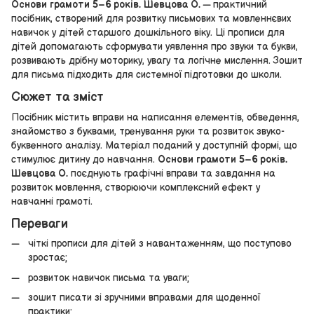
Основи грамоти 5–6 років. Шевцова О.
— практичний
посібник, створений для розвитку письмових та мовленнєвих
навичок у дітей старшого дошкільного віку. Ці прописи для
дітей допомагають сформувати уявлення про звуки та букви,
розвивають дрібну моторику, увагу та логічне мислення. Зошит
для письма підходить для системної підготовки до школи.
Сюжет та зміст
Посібник містить вправи на написання елементів, обведення,
знайомство з буквами, тренування руки та розвиток звуко-
буквенного аналізу. Матеріал поданий у доступній формі, що
стимулює дитину до навчання.
Основи грамоти 5–6 років.
Шевцова О.
поєднують графічні вправи та завдання на
розвиток мовлення, створюючи комплексний ефект у
навчанні грамоті.
Переваги
чіткі прописи для дітей з навантаженням, що поступово
зростає;
розвиток навичок письма та уваги;
зошит писати зі зручними вправами для щоденної
практики;