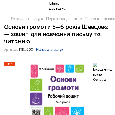
Дитяча література
Підготовка до школи
Прописи, навчан
Основи грамоти 5–6 років Шевцова
— зошит для навчання письму та
читанню
Артикул:
ГДШ002
Написати відгук
−17%