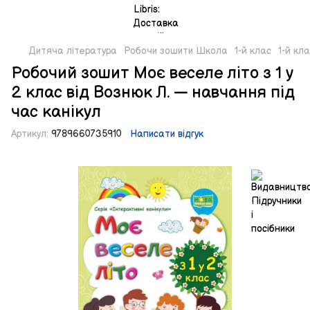
Дитяча література
Робочи зошити Школа
1-й клас
1-й кл
Робочий зошит Моє веселе літо з 1 у
2 клас від Вознюк Л. — навчання під
час канікул
Артикул:
9789660735910
Написати відгук