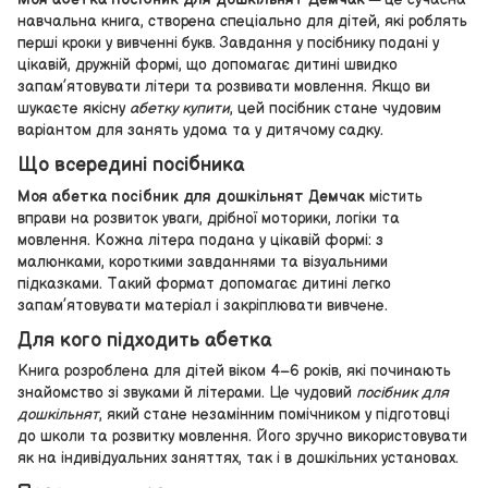
навчальна книга, створена спеціально для дітей, які роблять
перші кроки у вивченні букв. Завдання у посібнику подані у
цікавій, дружній формі, що допомагає дитині швидко
запам’ятовувати літери та розвивати мовлення. Якщо ви
шукаєте якісну
абетку купити
, цей посібник стане чудовим
варіантом для занять удома та у дитячому садку.
Що всередині посібника
Моя абетка посібник для дошкільнят Демчак
містить
вправи на розвиток уваги, дрібної моторики, логіки та
мовлення. Кожна літера подана у цікавій формі: з
малюнками, короткими завданнями та візуальними
підказками. Такий формат допомагає дитині легко
запам’ятовувати матеріал і закріплювати вивчене.
Для кого підходить абетка
Книга розроблена для дітей віком 4–6 років, які починають
знайомство зі звуками й літерами. Це чудовий
посібник для
дошкільнят
, який стане незамінним помічником у підготовці
до школи та розвитку мовлення. Його зручно використовувати
як на індивідуальних заняттях, так і в дошкільних установах.