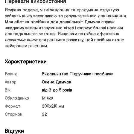
Переваги використання
Яскрава подача, чіткі завдання та продумана структура
роблять книгу захопливою та результативною для навчання.
Моя абетка посібник для дошкільнят Демчак
сприяє
швидкому запам’ятовуванню літер і формує базові навички
для подальшого читання. Якщо вам потрібна ефективна
навчальна книга
для раннього розвитку, цей посібник стане
найкращим рішенням.
Характеристики
Бренд
Видавництво Підручники і посібники
Автор
Олена Демчак
Вік
від 3 до 5 років
Обкладинка
М'яка
Формат
300х210 мм
Сторінок
32
Відгуки