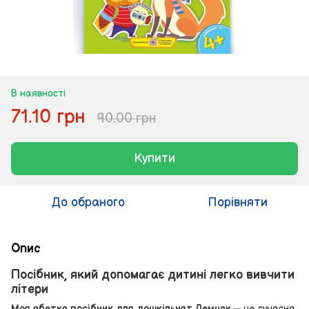
В наявності
71.10 грн
90.00 грн
Купити
До обраного
Порівняти
Опис
Посібник, який допомагає дитині легко вивчити
літери
Моя абетка посібник для дошкільнят Демчак
— це сучасна