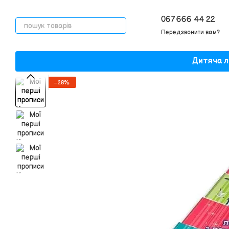
Перейти до основного контенту
067 666 44 22
Передзвонити вам?
Дитяча л
−28%