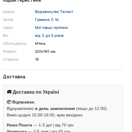
Характеристики
Бренд
Видавництво Талант
Автор
Гуменна Л. М.
Серія
Мої перші прописи
Вік
від 3 до 5 років
Обкладинка
М'яка
Формат
220х160 мм
Сторінок
16
Доставка
🚚 Доставка по Україні
📦 Відправка:
Відправляємо
в день замовлення
(якщо до 12:00).
Вивіз щодня 15:00-16:00, крім вихідних.
Нова Пошта
— 1-3 дні | від 70 грн
Укрпошта
— 2-5 днів | від 45 грн