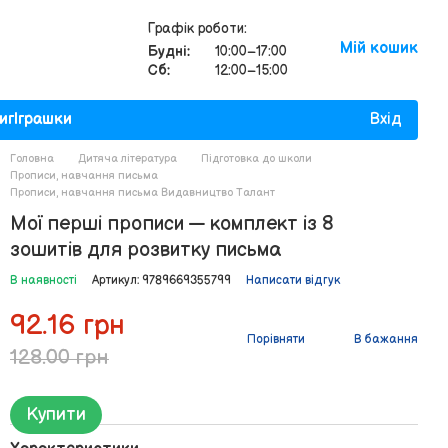
Графік роботи:
Мій кошик
Будні:
10:00–17:00
Сб:
12:00–15:00
иг
Іграшки
Вхід
Головна
Дитяча література
Підготовка до школи
Прописи, навчання письма
Прописи, навчання письма Видавництво Талант
Мої перші прописи — комплект із 8
зошитів для розвитку письма
В наявності
Артикул: 9789669355799
Написати відгук
92.16 грн
Порівняти
В бажання
128.00 грн
Купити