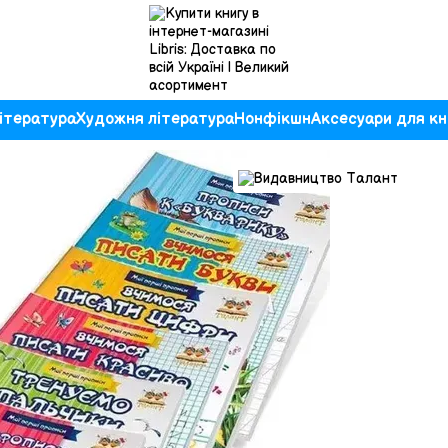
ітература
Художня література
Нонфікшн
Аксесуари для кн