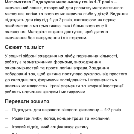
Математика Подарунок маленькому генію 4-7 років
—
навчальний зошит, створений для розвитку математичного
мислення, логіки та впевнених навичок лічби у дітей. Видання
підходить для віку від 4 до 7 років, охоплюючи як перше
знайомство з математикою, так і більш впевнене її
засвоєння. Матеріал подано доступно, щоб дитина
навчалася без напруження і з інтересом.
Сюжет та зміст
У зошиті зібрані завдання на лічбу, порівняння кількості,
роботу з геометричними формами, знаходження
закономірностей та прості логічні вправи. Завдання
побудовані так, щоб дитина поступово рухалась від простого
до складнішого, формуючи послідовність і впевненість у
власних можливостях. Ігрові елементи та яскраві ілюстрації
роблять навчання цікавим і мотивуючим.
Переваги зошита
Підходить для широкого вікового діапазону — 4-7 років.
Розвиток лічби, логіки, концентрації та мислення.
Ігровий підхід, який зацікавлює дитину.