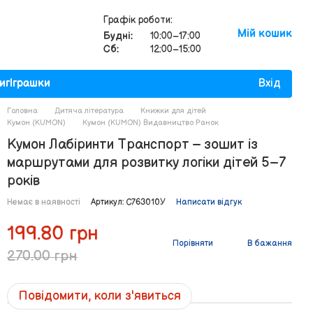
Графік роботи:
Мій кошик
Будні:
10:00–17:00
Сб:
12:00–15:00
иг
Іграшки
Вхід
Головна
Дитяча література
Книжки для дітей
Кумон (KUMON)
Кумон (KUMON) Видавництво Ранок
Кумон Лабіринти Транспорт – зошит із
маршрутами для розвитку логіки дітей 5–7
років
Немає в наявності
Артикул: С763010У
Написати відгук
199.80 грн
Порівняти
В бажання
270.00 грн
Повідомити, коли з'явиться