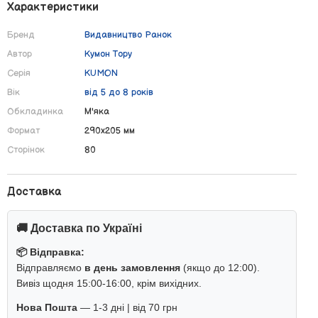
Характеристики
Бренд
Видавництво Ранок
Автор
Кумон Тору
Серія
KUMON
Вік
від 5 до 8 років
Обкладинка
М'яка
Формат
290х205 мм
Сторінок
80
Доставка
🚚 Доставка по Україні
📦 Відправка:
Відправляємо
в день замовлення
(якщо до 12:00).
Вивіз щодня 15:00-16:00, крім вихідних.
Нова Пошта
— 1-3 дні | від 70 грн