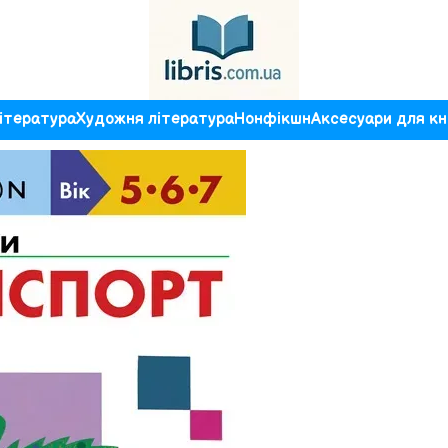
ітература
Художня література
Нонфікшн
Аксесуари для кн