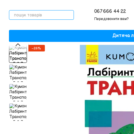
Перейти до основного контенту
067 666 44 22
Передзвонити вам?
Дитяча л
−26%