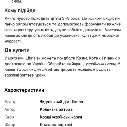
сном
.
Кому підійде
Книга чудово підходить дітям 3–8 років. Це
казкові історії
, які
легко запам’ятовуються та допомагають формувати важливі
риси характеру: уважність, дружелюбність, рішучість.
Класичні
казки
закладають любов до української культури й народної
мудрості.
Де купити
У магазині Libris ви можете придбати
Казка Котик і півник
з
доставкою по Україні. Обирайте найкращі
українські народні
казки
та
казки для дітей
, що дарують малюкам радість і
важливі життєві уроки.
Характеристики
Бренд
Видавничий дім Школа
Автор
Колектив авторів
Серія
Кращі українські казки
Жанр
Книга на картоні