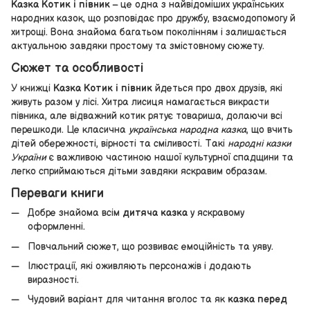
Казка Котик і півник
– це одна з найвідоміших українських
народних казок, що розповідає про дружбу, взаємодопомогу й
хитрощі. Вона знайома багатьом поколінням і залишається
актуальною завдяки простому та змістовному сюжету.
Сюжет та особливості
У книжці
Казка Котик і півник
йдеться про двох друзів, які
живуть разом у лісі. Хитра лисиця намагається викрасти
півника, але відважний котик рятує товариша, долаючи всі
перешкоди. Це класична
українська народна казка
, що вчить
дітей обережності, вірності та сміливості. Такі
народні казки
України
є важливою частиною нашої культурної спадщини та
легко сприймаються дітьми завдяки яскравим образам.
Переваги книги
Добре знайома всім
дитяча казка
у яскравому
оформленні.
Повчальний сюжет, що розвиває емоційність та уяву.
Ілюстрації, які оживляють персонажів і додають
виразності.
Чудовий варіант для читання вголос та як
казка перед