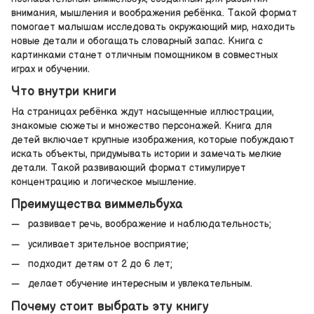
внимания, мышления и воображения ребёнка. Такой формат
помогает малышам исследовать окружающий мир, находить
новые детали и обогащать словарный запас. Книга с
картинками станет отличным помощником в совместных
играх и обучении.
Что внутри книги
На страницах ребёнка ждут насыщенные иллюстрации,
знакомые сюжеты и множество персонажей. Книга для
детей включает крупные изображения, которые побуждают
искать объекты, придумывать истории и замечать мелкие
детали. Такой развивающий формат стимулирует
концентрацию и логическое мышление.
Преимущества виммельбуха
развивает речь, воображение и наблюдательность;
усиливает зрительное восприятие;
подходит детям от 2 до 6 лет;
делает обучение интересным и увлекательным.
Почему стоит выбрать эту книгу