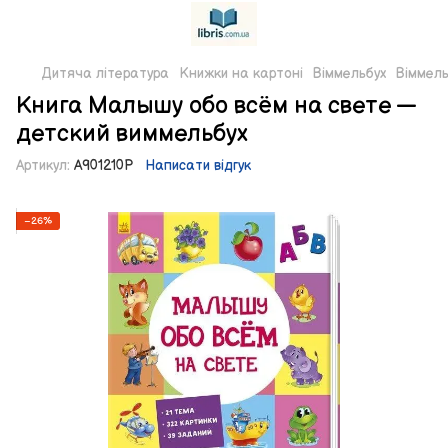
Дитяча література
Книжки на картоні
Віммельбух
Віммел
Книга Малышу обо всём на свете —
детский виммельбух
Артикул:
А901210Р
Написати відгук
−26%