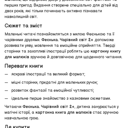
перших пригод. Видання створене спеціально для дітей від
двох років, які тільки починають активно пізнавати
навколишній світ.
Сюжет та зміст
Маленькі читачі познайомляться з милою Феєнькою та її
чарівними друзями.
Феєнька. Чарівний світ 2+
допоможе
розвивати уяву, мовлення та емоційне сприйняття. Тверді
сторінки та захопливі ілюстрації роблять цю
картонну книгу
для малюків
зручною й довговічною для щоденного читання.
Переваги книги
яскраві ілюстрації та великий формат;
міцні сторінки, придатні для маленьких ручок;
розвиток фантазії та емоційної чутливості;
ідеальне перше знайомство з казковими сюжетами.
Читаючи
Феєнька. Чарівний світ 2+
, дитина занурюється у
магічні історії, а
картонна книга для малюків
стає зручною
навчальною грою.
Де купити