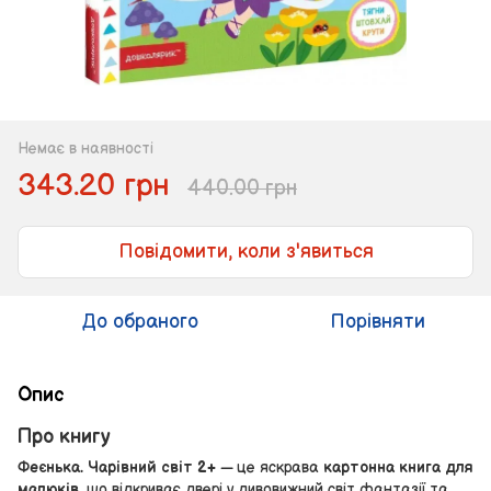
Немає в наявності
343.20 грн
440.00 грн
Повідомити, коли з'явиться
До обраного
Порівняти
Опис
Про книгу
Феєнька. Чарівний світ 2+
— це яскрава
картонна книга для
малюків
, що відкриває двері у дивовижний світ фантазії та