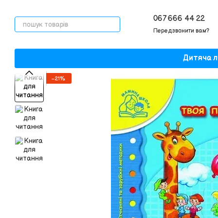
Перейти до основного контенту
067 666 44 22
Передзвонити вам?
Дитяча л
−21%