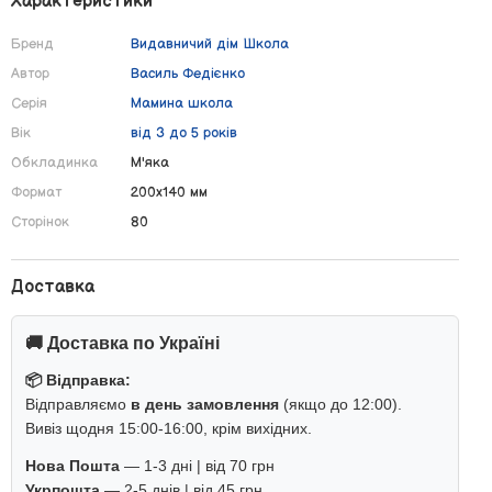
Характеристики
Бренд
Видавничий дім Школа
Автор
Василь Федієнко
Серія
Мамина школа
Вік
від 3 до 5 років
Обкладинка
М'яка
Формат
200х140 мм
Сторінок
80
Доставка
🚚 Доставка по Україні
📦 Відправка:
Відправляємо
в день замовлення
(якщо до 12:00).
Вивіз щодня 15:00-16:00, крім вихідних.
Нова Пошта
— 1-3 дні | від 70 грн
Укрпошта
— 2-5 днів | від 45 грн