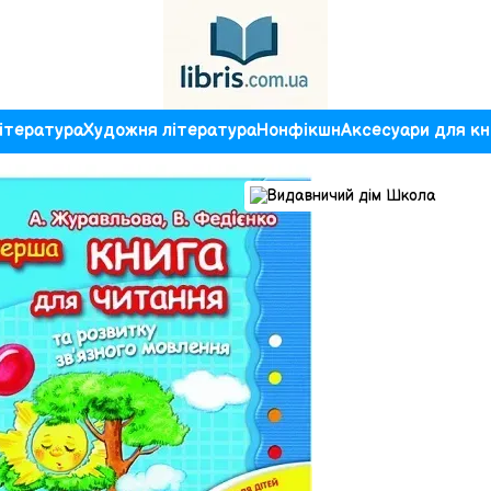
ітература
Художня література
Нонфікшн
Аксесуари для кн