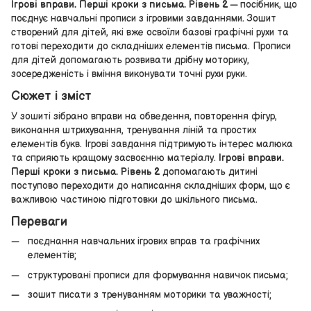
Ігрові вправи. Перші кроки з письма. Рівень 2
— посібник, що
поєднує навчальні прописи з ігровими завданнями. Зошит
створений для дітей, які вже освоїли базові графічні рухи та
готові переходити до складніших елементів письма. Прописи
для дітей допомагають розвивати дрібну моторику,
зосередженість і вміння виконувати точні рухи руки.
Сюжет і зміст
У зошиті зібрано вправи на обведення, повторення фігур,
виконання штрихування, тренування ліній та простих
елементів букв. Ігрові завдання підтримують інтерес малюка
та сприяють кращому засвоєнню матеріалу.
Ігрові вправи.
Перші кроки з письма. Рівень 2
допомагають дитині
поступово переходити до написання складніших форм, що є
важливою частиною підготовки до шкільного письма.
Переваги
поєднання навчальних ігрових вправ та графічних
елементів;
структуровані прописи для формування навичок письма;
зошит писати з тренуванням моторики та уважності;