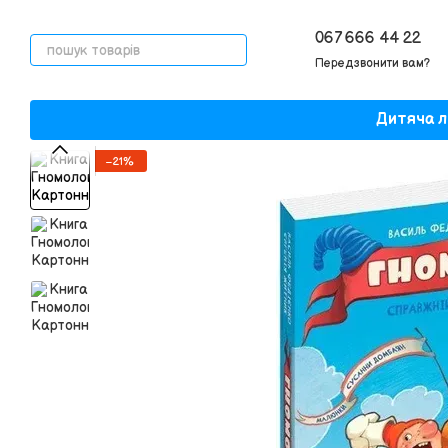
Перейти до основного контенту
067 666 44 22
Передзвонити вам?
Дитяча л
−21%