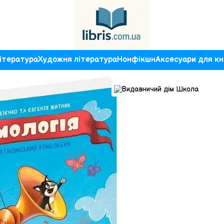
ітература
Художня література
Нонфікшн
Аксесуари для кн