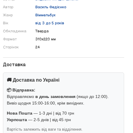
Автор
Василь Федієнко
Жанр
Віммельбух
Вік
від 3 до 5 років
Обкладинка
Тверда
Формат
310х220 мм
Сторінок
24
Доставка
🚚 Доставка по Україні
📦 Відправка:
Відправляємо
в день замовлення
(якщо до 12:00).
Вивіз щодня 15:00-16:00, крім вихідних.
Нова Пошта
— 1-3 дні | від 70 грн
Укрпошта
— 2-5 днів | від 45 грн
Вартість залежить від ваги та відділення.