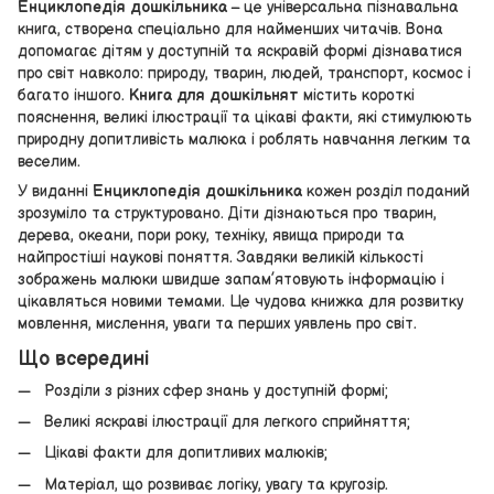
Енциклопедія дошкільника
– це універсальна пізнавальна
книга, створена спеціально для найменших читачів. Вона
допомагає дітям у доступній та яскравій формі дізнаватися
про світ навколо: природу, тварин, людей, транспорт, космос і
багато іншого.
Книга для дошкільнят
містить короткі
пояснення, великі ілюстрації та цікаві факти, які стимулюють
природну допитливість малюка і роблять навчання легким та
веселим.
У виданні
Енциклопедія дошкільника
кожен розділ поданий
зрозуміло та структуровано. Діти дізнаються про тварин,
дерева, океани, пори року, техніку, явища природи та
найпростіші наукові поняття. Завдяки великій кількості
зображень малюки швидше запам’ятовують інформацію і
цікавляться новими темами. Це чудова книжка для розвитку
мовлення, мислення, уваги та перших уявлень про світ.
Що всередині
Розділи з різних сфер знань у доступній формі;
Великі яскраві ілюстрації для легкого сприйняття;
Цікаві факти для допитливих малюків;
Матеріал, що розвиває логіку, увагу та кругозір.