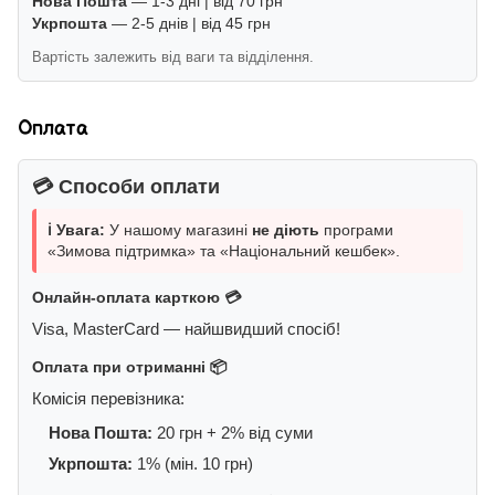
Нова Пошта
— 1-3 дні | від 70 грн
Укрпошта
— 2-5 днів | від 45 грн
Вартість залежить від ваги та відділення.
Оплата
💳 Способи оплати
ℹ️ Увага:
У нашому магазині
не діють
програми
«Зимова підтримка» та «Національний кешбек».
Онлайн-оплата карткою 💳
Visa, MasterCard — найшвидший спосіб!
Оплата при отриманні 📦
Комісія перевізника:
Нова Пошта:
20 грн + 2% від суми
Укрпошта:
1% (мін. 10 грн)