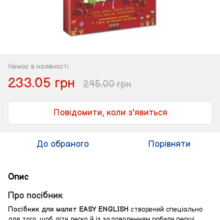
Немає в наявності
233.05 грн
295.00 грн
Повідомити, коли з'явиться
До обраного
Порівняти
Опис
Про посібник
Посібник для малят EASY ENGLISH
створений спеціально
для того, щоб діти легко й із задоволенням робили перші