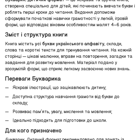
створена спеціально для дітей, які починають вивчати букви і
роблять перші кроки до читання. Видання допоможе
сформувати початкові навички грамотності у легкій, ігровій
формі, що відповідає віковим особливостям малят 4–6 років.
Зміст і структура книги
Книга містить
усі букви українського алфавіту
, склади,
слова та короткі тексти для тренування читання. На кожній
сторінці — цікаві малюнки, вправи на повторення, загадки та
завдання для розвитку мовлення. Матеріал подано у
зрозумілій формі, що сприяє легкому засвоєнню нових знань.
Переваги Букварика
Яскраві ілюстрації, що зацікавлюють дитину;
Доступна структура навчання грамоти від букви до
складу;
Розвиває пам’ять, увагу, мислення та мовлення;
Ідеально підходить для підготовки до школи.
Для кого призначено
Букварик. Дитячий формат
рекомендовано для занять із