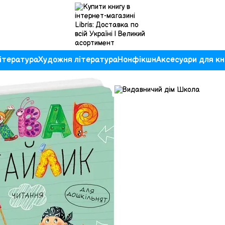
ітература
Художня література
Нонфікшн
Аксесуари для кн