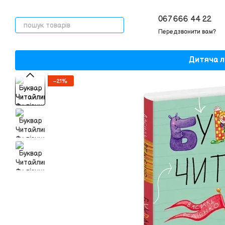
Перейти до основного контенту
067 666 44 22
Передзвонити вам?
Дитяча л
−21%