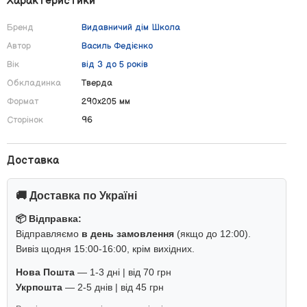
Характеристики
Бренд
Видавничий дім Школа
Автор
Василь Федієнко
Вік
від 3 до 5 років
Обкладинка
Тверда
Формат
290х205 мм
Сторінок
96
Доставка
🚚 Доставка по Україні
📦 Відправка:
Відправляємо
в день замовлення
(якщо до 12:00).
Вивіз щодня 15:00-16:00, крім вихідних.
Нова Пошта
— 1-3 дні | від 70 грн
Укрпошта
— 2-5 днів | від 45 грн